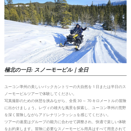
極北の一日: スノーモービル｜全日
ユーコン準州の美しいバックカントリーの大自然を 1 日または半日のス
ノーモービルツアーで体験してください。
写真撮影のための休憩を挟みながら、全長 30 ～ 70 キロメートルの冒険
に出かけましょう。レヴィの雄大な風景を探索し、ユーコン準州の荒野
を深く冒険しながらアドレナリンラッシュを感じてください。
ツアーの速度はグループの能力に合わせて調整され、快適で楽しい体験
をお約束します。冒険に必要なスノーモービル用具はすべて用意されて