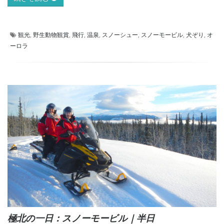
観光
,
野生動物観賞
,
飛行
,
温泉
,
スノーシュー
,
スノーモービル
,
犬ぞり
,
オ
ーロラ
極北の一日：スノーモービル｜半日