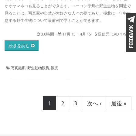
オオヤマネコも見ることができます。ユーコン準州の野生生物を間近で
見ることは、写真家や自然が大好きな人々の夢であり、極北に一年中生
息する野生生物について最前列で学ぶことができます。
3.0時間
11月 15
~
4月 15
送信元: CAD 179.00
続きを読む
写真撮影
,
野生動物観賞
,
観光
ページ
1
2
3
次へ ›
最後 »