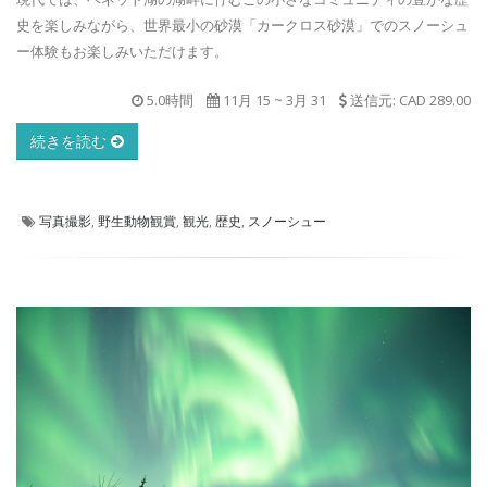
史を楽しみながら、世界最小の砂漠「カークロス砂漠」でのスノーシュ
ー体験もお楽しみいただけます。
5.0時間
11月 15
~
3月 31
送信元: CAD 289.00
続きを読む
写真撮影
,
野生動物観賞
,
観光
,
歴史
,
スノーシュー