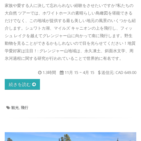
家族や愛する人に決して忘れられない経験をさせたいですか?私たちの
大自然 ツアーでは、ホワイトホースの素晴らしい鳥瞰図を堪能できる
だけでなく、この地域が提供する最も美しい地元の風景のいくつかも紹
介します。シュワトカ湖、マイルズ キャニオンの上を飛行し、フィッ
シュ レイクを越えてグレンジャー山に向かって南に飛行します。野生
動物を見ることができるかもしれないので目を光らせてください！地質
学愛好家は注目！: グレンジャー山地域は、永久凍土、斜面水文学、周
氷河過程に関する研究が行われていることで世界的に有名です。
1.3時間
11月 15
~
4月 15
送信元: CAD 649.00
続きを読む
観光
,
飛行