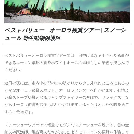
ベストバリュー オーロラ観賞ツアー | スノーシ
ュー & 野生動物保護区
ベストバリューオーロラ鑑賞ツアーでは、日中は連なる山々が見る事が
できるユーコン準州の首都ホワイトホースの素晴らしい景色を楽しんで
ください。
連日の夜には、市内中心部の街の明かりから少し外れたところにあるの
どかなオーロラ鑑賞スポット、オーロラセンターへ向かいます。心地よ
い薪ストーブや燃え盛るキャンプファイヤーのそばで、リラックスしな
がらオーロラ鑑賞をお楽しみいただけます。ゆったりとした休暇を過ご
すのに最適です。
スノーシューツアーでは軽量でモダンなスノーシューを履いて、昔の金
鉱夫や罠漁師、毛皮商人たちが旅したようにユーコンの原野を体験しま