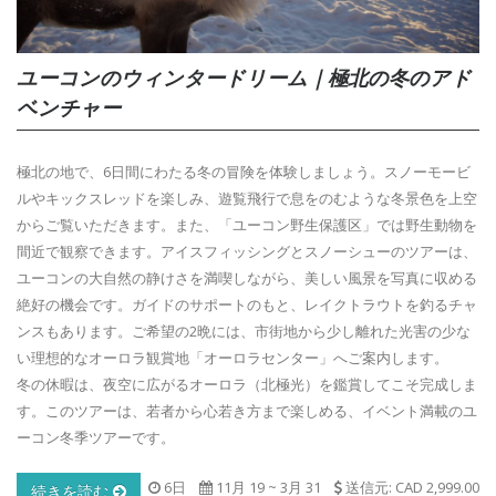
ユーコンのウィンタードリーム｜極北の冬のアド
ベンチャー
極北の地で、6日間にわたる冬の冒険を体験しましょう。スノーモービ
ルやキックスレッドを楽しみ、遊覧飛行で息をのむような冬景色を上空
からご覧いただきます。また、「ユーコン野生保護区」では野生動物を
間近で観察できます。アイスフィッシングとスノーシューのツアーは、
ユーコンの大自然の静けさを満喫しながら、美しい風景を写真に収める
絶好の機会です。ガイドのサポートのもと、レイクトラウトを釣るチャ
ンスもあります。ご希望の2晩には、市街地から少し離れた光害の少な
い理想的なオーロラ観賞地「オーロラセンター」へご案内します。
冬の休暇は、夜空に広がるオーロラ（北極光）を鑑賞してこそ完成しま
す。このツアーは、若者から心若き方まで楽しめる、イベント満載のユ
ーコン冬季ツアーです。
6日
11月 19
~
3月 31
送信元: CAD 2,999.00
続きを読む