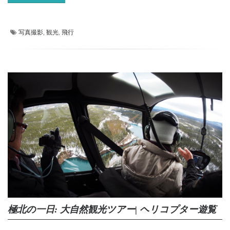
写真撮影
,
観光
,
飛行
極北の一日: 大自然観光ツアー| ヘリコプター遊覧