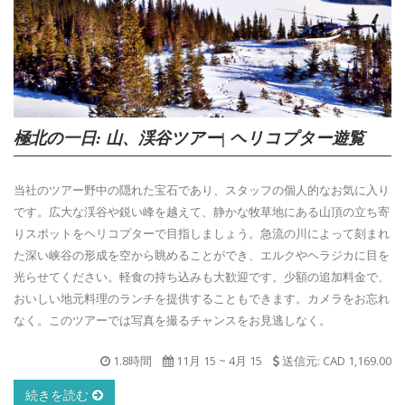
極北の一日: 山、渓谷ツアー| ヘリコプター遊覧
当社のツアー野中の隠れた宝石であり、スタッフの個人的なお気に入り
です。広大な渓谷や鋭い峰を越えて、静かな牧草地にある山頂の立ち寄
りスポットをヘリコプターで目指しましょう。急流の川によって刻まれ
た深い峡谷の形成を空から眺めることができ、エルクやヘラジカに目を
光らせてください。軽食の持ち込みも大歓迎です。少額の追加料金で、
おいしい地元料理のランチを提供することもできます。カメラをお忘れ
なく。このツアーでは写真を撮るチャンスをお見逃しなく。
1.8時間
11月 15
~
4月 15
送信元: CAD 1,169.00
続きを読む