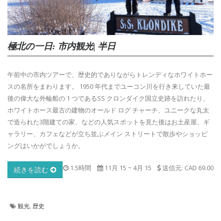
極北の一日: 市内観光| 半日
午前中の市内ツアーで、歴史的でありながらトレンディなホワイトホー
スの名所をまわります。 1950 年代までユーコン川を行き来していた最
後の偉大な外輪船の 1 つであるSS クロンダイク国立史跡を訪れたり、
ホワイトホース最古の建物のオールド ログ チャーチ、ユニークな丸太
で造られた3階建ての家、などの人気スポットを見た後はお土産屋、ギ
ャラリー、カフェなどが立ち並ぶメイン ストリートで散歩やショッピ
ングはいかがでしょうか。
1.5時間
11月 15
~
4月 15
送信元: CAD 69.00
続きを読む
観光
,
歴史