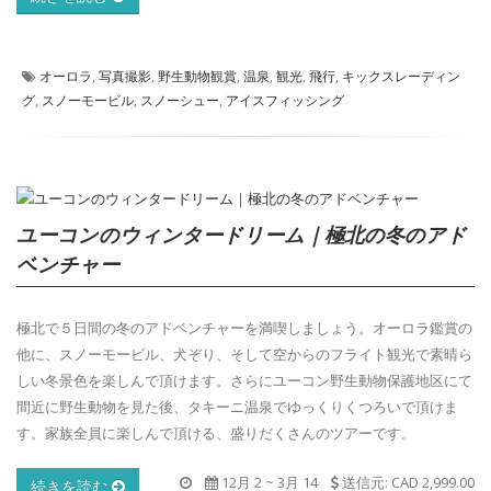
オーロラ
,
写真撮影
,
野生動物観賞
,
温泉
,
観光
,
飛行
,
キックスレーディン
グ
,
スノーモービル
,
スノーシュー
,
アイスフィッシング
ユーコンのウィンタードリーム｜極北の冬のアド
ベンチャー
極北で５日間の冬のアドベンチャーを満喫しましょう。オーロラ鑑賞の
他に、スノーモービル、犬ぞり、そして空からのフライト観光で素晴ら
しい冬景色を楽しんで頂けます。さらにユーコン野生動物保護地区にて
間近に野生動物を見た後、タキーニ温泉でゆっくりくつろいで頂けま
す。家族全員に楽しんで頂ける、盛りだくさんのツアーです。
12月 2
~
3月 14
送信元: CAD 2,999.00
続きを読む