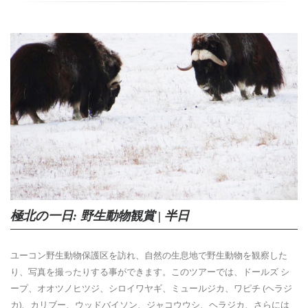
極北の一日: 野生動物観賞 | 半日
ユーコン野生動物保護区を訪れ、自然の生息地で野生動物を観察した
り、写真を撮ったりする事ができます。このツアーでは、ドールズ シ
ープ、オオツノヒツジ、シロイワヤギ、ミュールジカ、ワピチ (ヘラジ
カ)、カリブー、ウッドバイソン、ジャコウウシ、ヘラジカ、さらには