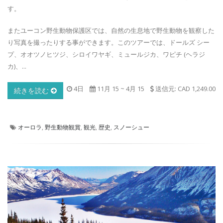
す。
またユーコン野生動物保護区では、自然の生息地で野生動物を観察した
り写真を撮ったりする事ができます。このツアーでは、ドールズ シー
プ、オオツノヒツジ、シロイワヤギ、ミュールジカ、ワピチ (ヘラジ
カ)、...
4日
11月 15
~
4月 15
送信元: CAD 1,249.00
続きを読む
オーロラ
,
野生動物観賞
,
観光
,
歴史
,
スノーシュー