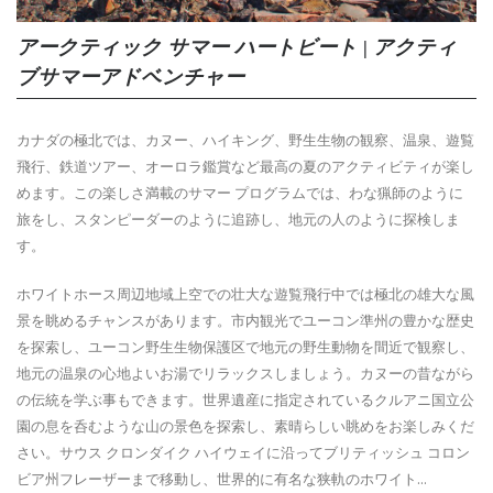
アークティック サマー ハートビート | アクティ
ブサマーアドベンチャー
カナダの極北では、カヌー、ハイキング、野生生物の観察、温泉、遊覧
飛行、鉄道ツアー、オーロラ鑑賞など最高の夏のアクティビティが楽し
めます。この楽しさ満載のサマー プログラムでは、わな猟師のように
旅をし、スタンピーダーのように追跡し、地元の人のように探検しま
す。
ホワイトホース周辺地域上空での壮大な遊覧飛行中では極北の雄大な風
景を眺めるチャンスがあります。市内観光でユーコン準州の豊かな歴史
を探索し、ユーコン野生生物保護区で地元の野生動物を間近で観察し、
地元の温泉の心地よいお湯でリラックスしましょう。カヌーの昔ながら
の伝統を学ぶ事もできます。世界遺産に指定されているクルアニ国立公
園の息を呑むような山の景色を探索し、素晴らしい眺めをお楽しみくだ
さい。サウス クロンダイク ハイウェイに沿ってブリティッシュ コロン
ビア州フレーザーまで移動し、世界的に有名な狭軌のホワイト...