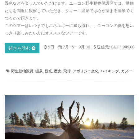
景色などを楽しんでいただけます。ユーコン野生動物保護区では、動物
たちを間近に観察していただき、タキーニ温泉では心が温まる温泉でく
つろいで頂きます。
このツアーはいつまでもエネルギーに満ち溢れ、、ユーコンの夏を思い
っきり楽しみたい方にオススメなツアーです。
5日
7月 15
~
9月 30
送信元: CAD 1,949.00
続きを読む
野生動物観賞
,
温泉
,
観光
,
歴史
,
飛行
,
アボリジニ文化
,
ハイキング
,
カヌー