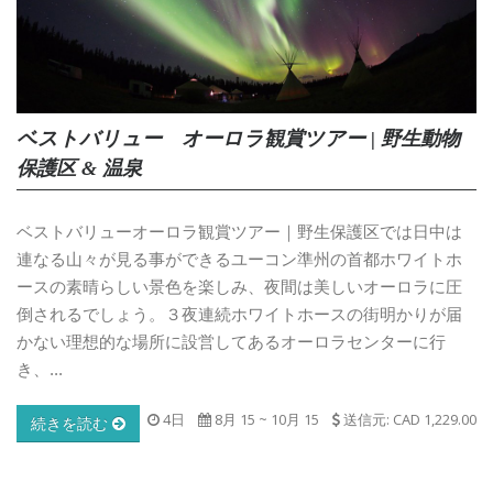
ベストバリュー オーロラ観賞ツアー | 野生動物
保護区 & 温泉
ベストバリューオーロラ観賞ツアー｜野生保護区では日中は
連なる山々が見る事ができるユーコン準州の首都ホワイトホ
ースの素晴らしい景色を楽しみ、夜間は美しいオーロラに圧
倒されるでしょう。３夜連続ホワイトホースの街明かりが届
かない理想的な場所に設営してあるオーロラセンターに行
き、...
4日
8月 15
~
10月 15
送信元: CAD 1,229.00
続きを読む