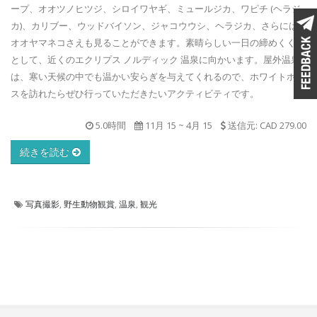
ープ、オオツノヒツジ、シロイワヤギ、ミュールジカ、ワピチ (ヘラジ
カ)、カリブー、ウッドバイソン、ジャコウウシ、ヘラジカ、さらには
オオヤマネコさえも見ることができます。素晴らしい一日の締めくくり
として、近くのエクリプス ノルディック 温泉に向かいます。屋外温泉
は、寒い天候の中でも温かい安らぎを与えてくれるので、ホワイトホー
スを訪れたらぜひ行っていただきたいアクティビティです。
5.0時間
11月 15
~
4月 15
送信元: CAD 279.00
続きを読む
写真撮影
,
野生動物観賞
,
温泉
,
観光