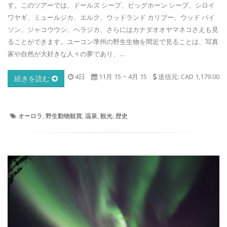
す。このツアーでは、ドールズ シープ、ビッグホーン シープ、シロイ
ワヤギ、ミュールジカ、エルク、ウッドランド カリブー、ウッド バイ
ソン、ジャコウウシ、ヘラジカ、さらにはカナダオオヤマネコさえも見
ることができます。ユーコン準州の野生生物を間近で見ることは、写真
家や自然が大好きな人々の夢であり、...
4日
11月 15
~
4月 15
送信元: CAD 1,179.00
続きを読む
オーロラ
,
野生動物観賞
,
温泉
,
観光
,
歴史