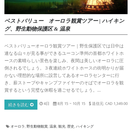
ベストバリュー オーロラ観賞ツアー | ハイキン
グ、野生動物保護区 & 温泉
ベストバリューオーロラ観賞ツアー｜野生保護区では日中は
連なる山々が見る事ができるユーコン準州の首都ホワイトホ
ースの素晴らしい景色を楽しみ、夜間は美しいオーロラに圧
倒されるでしょう。３夜連続ホワイトホースの街明かりが届
かない理想的な場所に設営してあるオーロラセンターに行
き、薪ストーブやキャンプファイヤーのそばでオーロラを観
賞するという完璧な休暇を過ごせるでしょう。...
4日
8月 15
~
10月 15
送信元: CAD 1,349.00
続きを読む
オーロラ
,
野生動物観賞
,
温泉
,
観光
,
歴史
,
ハイキング