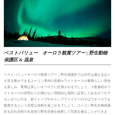
ベストバリュー オーロラ観賞ツアー | 野生動物
保護区 & 温泉
ベストバリューオーロラ観賞ツアー｜野生保護区では日中は連なる山々
が見る事ができるユーコン準州の首都ホワイトホースの素晴らしい景色
を楽しみ、夜間は美しいオーロラに圧倒されるでしょう。３夜連続ホワ
イトホースの街明かりが届かない理想的な場所に設営してあるオーロラ
センターに行き、薪ストーブやキャンプファイヤーのそばでオーロラを
観賞するという完璧な休暇を過ごせるでしょう。ユーコン野生生物保護
区を訪れ自然の生息地で野生生物を観察して写真を撮ることができま