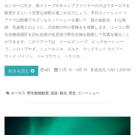
センターに行き、薪ストーブやキャンプファイヤーのそばでオーロラを
観賞するという完璧な休暇を過ごせるでしょう。半日スノーシュー ツ
アーでは軽量でモダンなスノーシューを履いて、昔の金鉱夫、わな猟
師、毛皮商人のように、大自然の中の冒険をを体験します。ユーコン野
生生物保護区を訪れ自然の生息地で野生生物を観察して写真を撮ること
ができます。このツアーでは、ドールズ シープ、ビッグホーン シー
プ、シロイワヤギ、ミュールジカ、エルク、ウッドランド カリブー、
ウッド バイソン、ジャコウウシ、ヘラジカ、...
4日
11月 15
~
4月 15
送信元: CAD 1,329.00
続きを読む
オーロラ
,
野生動物観賞
,
温泉
,
観光
,
歴史
,
スノーシュー