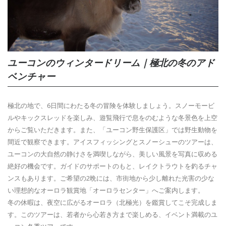
ユーコンのウィンタードリーム｜極北の冬のアド
ベンチャー
極北の地で、6日間にわたる冬の冒険を体験しましょう。スノーモービ
ルやキックスレッドを楽しみ、遊覧飛行で息をのむような冬景色を上空
からご覧いただきます。また、「ユーコン野生保護区」では野生動物を
間近で観察できます。アイスフィッシングとスノーシューのツアーは、
ユーコンの大自然の静けさを満喫しながら、美しい風景を写真に収める
絶好の機会です。ガイドのサポートのもと、レイクトラウトを釣るチャ
ンスもあります。ご希望の2晩には、市街地から少し離れた光害の少な
い理想的なオーロラ観賞地「オーロラセンター」へご案内します。
冬の休暇は、夜空に広がるオーロラ（北極光）を鑑賞してこそ完成しま
す。このツアーは、若者から心若き方まで楽しめる、イベント満載のユ