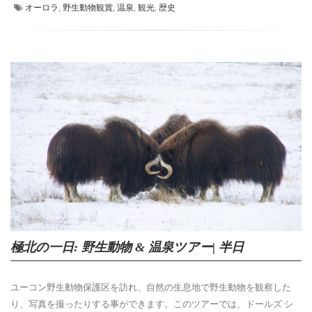
オーロラ
,
野生動物観賞
,
温泉
,
観光
,
歴史
極北の一日: 野生動物 & 温泉ツアー| 半日
ユーコン野生動物保護区を訪れ、自然の生息地で野生動物を観察した
り、写真を撮ったりする事ができます。このツアーでは、ドールズ シ