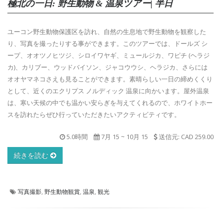
極北の一日: 野生動物 & 温泉ツアー| 半日
ユーコン野生動物保護区を訪れ、自然の生息地で野生動物を観察した
り、写真を撮ったりする事ができます。このツアーでは、ドールズ シ
ープ、オオツノヒツジ、シロイワヤギ、ミュールジカ、ワピチ (ヘラジ
カ)、カリブー、ウッドバイソン、ジャコウウシ、ヘラジカ、さらには
オオヤマネコさえも見ることができます。素晴らしい一日の締めくくり
として、近くのエクリプス ノルディック 温泉に向かいます。屋外温泉
は、寒い天候の中でも温かい安らぎを与えてくれるので、ホワイトホー
スを訪れたらぜひ行っていただきたいアクティビティです。
5.0時間
7月 15
~
10月 15
送信元: CAD 259.00
続きを読む
写真撮影
,
野生動物観賞
,
温泉
,
観光