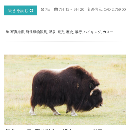
7日
7月 15
~
9月 20
送信元: CAD 2,769.00
続きを読む
写真撮影
,
野生動物観賞
,
温泉
,
観光
,
歴史
,
飛行
,
ハイキング
,
カヌー