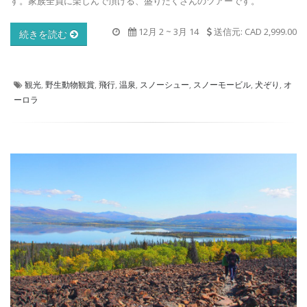
す。家族全員に楽しんで頂ける、盛りだくさんのツアーです。
12月 2
~
3月 14
送信元: CAD 2,999.00
続きを読む
観光
,
野生動物観賞
,
飛行
,
温泉
,
スノーシュー
,
スノーモービル
,
犬ぞり
,
オ
ーロラ