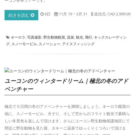
ーコン冬季ツアーです。
6日
11月 19
~
3月 31
送信元: CAD 2,999.00
続きを読む
オーロラ
,
写真撮影
,
野生動物観賞
,
温泉
,
観光
,
飛行
,
キックスレーディン
グ
,
スノーモービル
,
スノーシュー
,
アイスフィッシング
ユーコンのウィンタードリーム｜極北の冬のアド
ベンチャー
極北で５日間の冬のアドベンチャーを満喫しましょう。オーロラ鑑賞の
他に、スノーモービル、犬ぞり、そして空からのフライト観光で素晴ら
しい冬景色を楽しんで頂けます。さらにユーコン野生動物保護地区にて
間近に野生動物を見た後、タキーニ温泉でゆっくりくつろいで頂けま