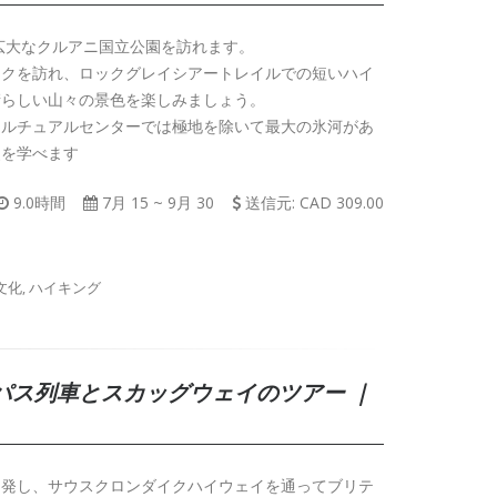
た広大なクルアニ国立公園を訪れます。
イクを訪れ、ロックグレイシアートレイルでの短いハイ
晴らしい山々の景色を楽しみましょう。
カルチュアルセンターでは極地を除いて最大の氷河があ
史を学べます
9.0時間
7月 15
~
9月 30
送信元: CAD 309.00
文化, ハイキング
パス列車とスカッグウェイのツアー ｜
出発し、サウスクロンダイクハイウェイを通ってブリテ