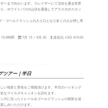
イザーまで向かいます。フレイザーにて渓谷を通る世界
乗り、ホワイトパスの山頂を通過してアラスカのスカッ
ク・ゴールドラッシュの入り口となり多くの人が押し寄
。
10.0時間
7月 15
~
9月 30
送信元: CAD 419.00
グツアー｜半日
美しい地形と景色をご堪能頂けます。半日のハイキング
有名なマイルズキャニオンを訪れます。
コン川に沿ったトレールをゴールドラッシュの面影を追
お楽しみいただけます。