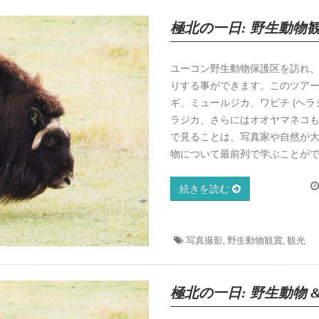
極北の一日: 野生動物観賞
ユーコン野生動物保護区を訪れ
りする事ができます。このツアー
ギ、ミュールジカ、ワピチ (ヘ
ラジカ、さらにはオオヤマネコ
で見ることは、写真家や自然が
物について最前列で学ぶことが
続きを読む
写真撮影, 野生動物観賞, 観光
極北の一日: 野生動物 &