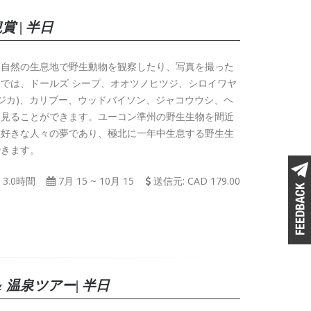
 | 半日
、自然の生息地で野生動物を観察したり、写真を撮った
では、ドールズ シープ、オオツノヒツジ、シロイワヤ
ラジカ)、カリブー、ウッドバイソン、ジャコウウシ、ヘ
も見ることができます。ユーコン準州の野生生物を間近
大好きな人々の夢であり、極北に一年中生息する野生生
できます。
3.0時間
7月 15
~
10月 15
送信元: CAD 179.00
 温泉ツアー| 半日