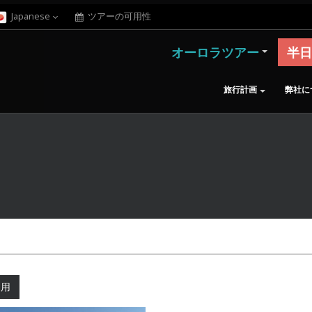
Japanese
ツアーの可用性
オーロラツアー
半日
旅行計画
弊社に