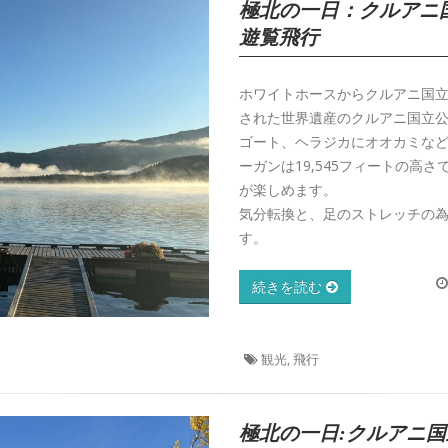
極北の一日：クルアニ
遊覧飛行
ホワイトホースからクルアニ国立
された世界遺産のクルアニ国立
ゴート、ヘラジカにオオカミな
ーガンは19,545フィートの高さ
が楽しめます。
気分転換と、足のストレッチの
す。
続きを読む
観光, 飛行
極北の一日:クルアニ