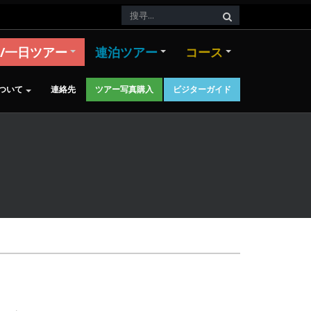
/一日ツアー
連泊ツアー
コース
ついて
連絡先
ツアー写真購入
ビジターガイド