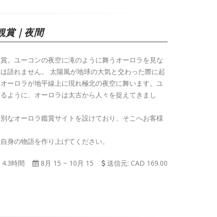
観賞｜夜間
観賞。ユーコンの夜空に滝のように舞うオーロラを見な
は語れません。 太陽風が地球の大気と交わった際に起
るオーロラが地平線上に現れ極北の夜空に舞います。ユ
するように、オーロラは太古から人々を捉えてきまし
特別なオーロラ鑑賞サイトを設けており、そこへお客様
た自身の物語を作り上げてください。
4.3時間
8月 15
~
10月 15
送信元: CAD 169.00