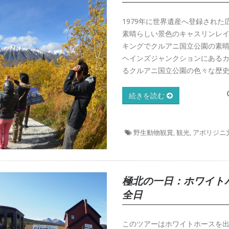
1979年に世界遺産へ登録され
素晴らしい景色のキャスリンレ
キングでクルアニ国立公園の素
ヘインズジャンクションにある
るクルアニ国立公園の色々な歴
続きを読む
野生動物観賞, 観光, アボリジニ
極北の一日：ホワイト
全日
このツアーはホワイトホースを