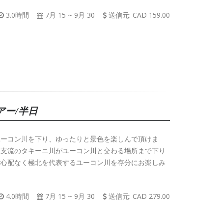
3.0時間
7月 15
~
9月 30
送信元: CAD 159.00
アー/半日
ユーコン川を下り、ゆったりと景色を楽しんで頂けま
、支流のタキーニ川がユーコン川と交わる場所まで下り
ご心配なく極北を代表するユーコン川を存分にお楽しみ
4.0時間
7月 15
~
9月 30
送信元: CAD 279.00