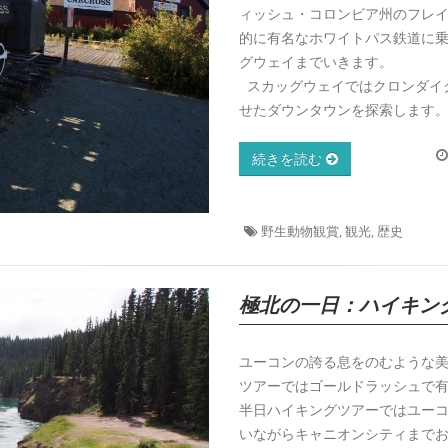
ィッシュ・コロンビア州のフレ
的に有名なホワイトパス鉄道に
グウェイまでいきます。
スカッグウェイではクロンダイ
せたダウンタウンを探索します
続きを読む
野生動物観賞, 観光, 歴史
極北の一日：ハイキン
ユーコンの誇る息をのむような
ツアーではゴールドラッシュで
半日ハイキングツアーではユー
いながらキャニオンシティまで