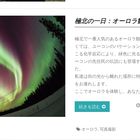
極北の一日：オーロラ
極北で一番人気のあるオーロラ
くては、ユーコンのバケーション
こる化学反応により、緑色に光
ーコンの先住民の伝説にも登場
た。
私達は街の光から離れた場所に
をお連れします。
ここでオーロラを体験し、あな
続きを読む
オーロラ, 写真撮影