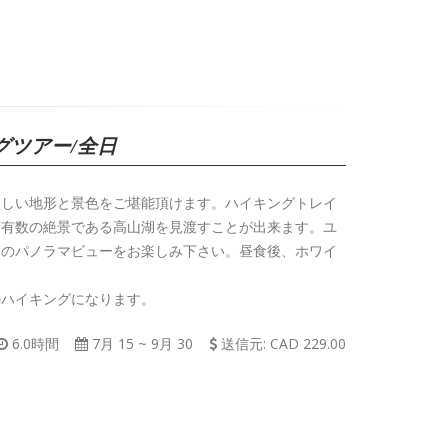
グツアー/全日
美しい地形と景色をご堪能頂けます。ハイキングトレイ
も有数の絶景である高山湖を見渡すことが出来ます。ユ
高のパノラマビューをお楽しみ下さい。昼食後、ホワイ
のハイキングになります。
6.0時間
7月 15
~
9月 30
送信元: CAD 229.00