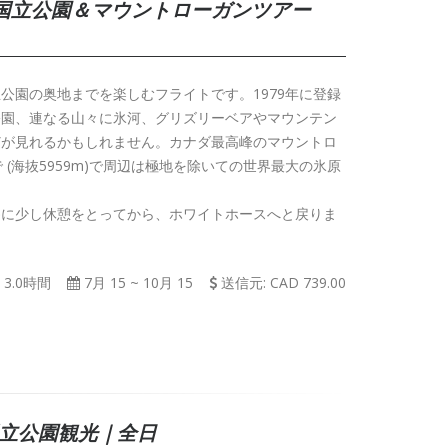
国立公園＆マウントローガンツアー
公園の奥地までを楽しむフライトです。1979年に登録
公園、連なる山々に氷河、グリズリーベアやマウンテン
どが見れるかもしれません。カナダ最高峰のマウントロ
で (海抜5959m)で周辺は極地を除いての世界最大の氷原
為に少し休憩をとってから、ホワイトホースへと戻りま
3.0時間
7月 15
~
10月 15
送信元: CAD 739.00
国立公園観光｜全日