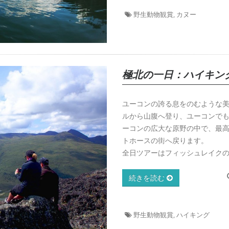
野生動物観賞, カヌー
極北の一日：ハイキン
ユーコンの誇る息をのむような
ルから山腹へ登り、ユーコンで
ーコンの広大な原野の中で、最
トホースの街へ戻ります。
全日ツアーはフィッシュレイク
続きを読む
野生動物観賞, ハイキング