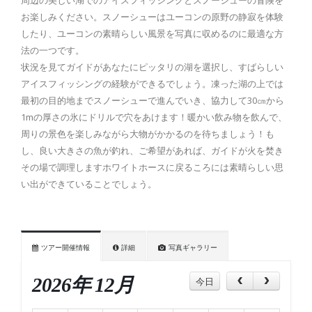
周辺の美しい湖でのアイスフィッシングとスノーシューの冒険を
お楽しみください。スノーシューはユーコンの原野の静寂を体験
したり、ユーコンの素晴らしい風景を写真に収めるのに最適な方
法の一つです。
状況を見てガイドがあなたにピッタリの湖を選択し、すばらしい
アイスフィッシングの経験ができるでしょう。凍った湖の上では
最初の目的地までスノーシューで進んでいき、協力して30㎝から
1mの厚さの氷にドリルで穴をあけます！暖かい飲み物を飲んで、
周りの景色を楽しみながら大物がかかるのを待ちましょう！も
し、良い大きさの魚が釣れ、ご希望があれば、ガイドが火を焚き
その場で調理しますホワイトホースに戻るころには素晴らしい思
い出ができていることでしょう。
ツアー開催情報
詳細
写真ギャラリー
2026年 12月
今日