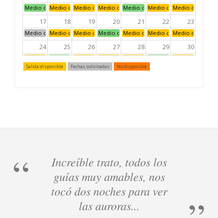
Medio día: mañana
Medio día: mañana
Medio día: mañana
Medio día: mañana
Medio día: mañana
Medio día: mañana
Medio día: maña
17
18
19
20
21
22
23
Medio día: mañana
Medio día: mañana
Medio día: mañana
Medio día: mañana
Medio día: mañana
Medio día: mañana
Medio día: maña
24
25
26
27
28
29
30
Medio día: mañana
Medio día: mañana
Medio día: mañana
Medio día: mañana
Medio día: mañana
Medio día: mañana
Medio día: maña
Salida disponible
Fechas solicitadas
No disponible
31
1
2
3
4
5
6
Medio día: mañana
Medio día: mañana
Medio día: mañana
Medio día: mañana
Medio día: mañana
Medio día: mañana
Medio día: maña
Increíble trato, todos los
guías muy amables, nos
tocó dos noches para ver
las auroras...