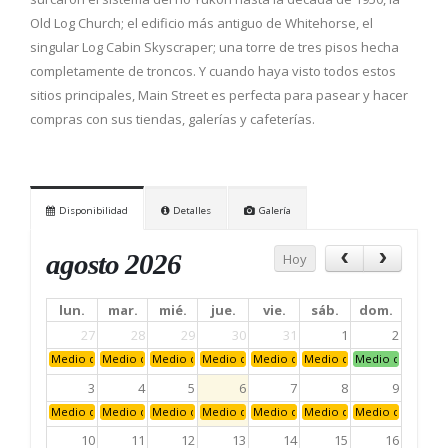
Old Log Church; el edificio más antiguo de Whitehorse, el
singular Log Cabin Skyscraper; una torre de tres pisos hecha
completamente de troncos. Y cuando haya visto todos estos
sitios principales, Main Street es perfecta para pasear y hacer
compras con sus tiendas, galerías y cafeterías.
Disponibilidad
Detalles
Galería
agosto 2026
Hoy
lun.
mar.
mié.
jue.
vie.
sáb.
dom.
27
28
29
30
31
1
2
Medio día: mañana
Medio día: mañana
Medio día: mañana
Medio día: mañana
Medio día: mañana
Medio día: mañana
Medio día: maña
3
4
5
6
7
8
9
Medio día: mañana
Medio día: mañana
Medio día: mañana
Medio día: mañana
Medio día: mañana
Medio día: mañana
Medio día: maña
10
11
12
13
14
15
16