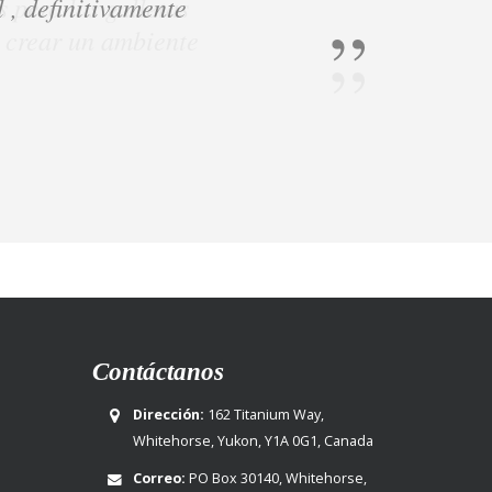
 , definitivamente
Contáctanos
Dirección:
162 Titanium Way,
Whitehorse, Yukon, Y1A 0G1, Canada
Correo:
PO Box 30140, Whitehorse,